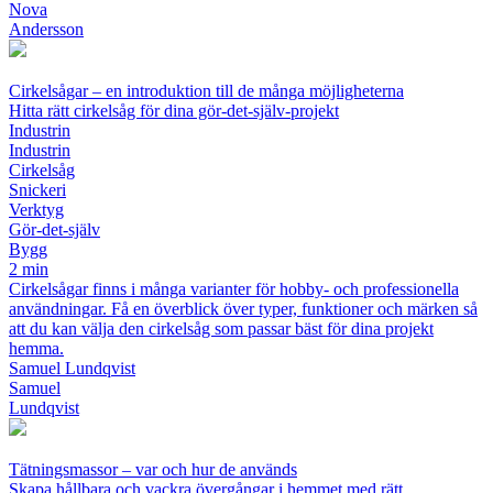
Nova
Andersson
Cirkelsågar – en introduktion till de många möjligheterna
Hitta rätt cirkelsåg för dina gör-det-själv-projekt
Industrin
Industrin
Cirkelsåg
Snickeri
Verktyg
Gör-det-själv
Bygg
2 min
Cirkelsågar finns i många varianter för hobby- och professionella
användningar. Få en överblick över typer, funktioner och märken så
att du kan välja den cirkelsåg som passar bäst för dina projekt
hemma.
Samuel Lundqvist
Samuel
Lundqvist
Tätningsmassor – var och hur de används
Skapa hållbara och vackra övergångar i hemmet med rätt