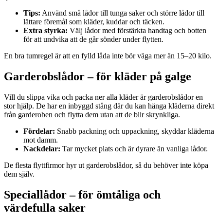
Tips:
Använd små lådor till tunga saker och större lådor till
lättare föremål som kläder, kuddar och täcken.
Extra styrka:
Välj lådor med förstärkta handtag och botten
för att undvika att de går sönder under flytten.
En bra tumregel är att en fylld låda inte bör väga mer än 15–20 kilo.
Garderobslådor – för kläder på galge
Vill du slippa vika och packa ner alla kläder är garderobslådor en
stor hjälp. De har en inbyggd stång där du kan hänga kläderna direkt
från garderoben och flytta dem utan att de blir skrynkliga.
Fördelar:
Snabb packning och uppackning, skyddar kläderna
mot damm.
Nackdelar:
Tar mycket plats och är dyrare än vanliga lådor.
De flesta flyttfirmor hyr ut garderobslådor, så du behöver inte köpa
dem själv.
Speciallådor – för ömtåliga och
värdefulla saker