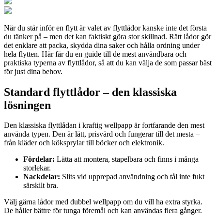
När du står inför en flytt är valet av flyttlådor kanske inte det första
du tänker på – men det kan faktiskt göra stor skillnad. Rätt lådor gör
det enklare att packa, skydda dina saker och hålla ordning under
hela flytten. Här får du en guide till de mest användbara och
praktiska typerna av flyttlådor, så att du kan välja de som passar bäst
för just dina behov.
Standard flyttlådor – den klassiska
lösningen
Den klassiska flyttlådan i kraftig wellpapp är fortfarande den mest
använda typen. Den är lätt, prisvärd och fungerar till det mesta –
från kläder och köksprylar till böcker och elektronik.
Fördelar:
Lätta att montera, stapelbara och finns i många
storlekar.
Nackdelar:
Slits vid upprepad användning och tål inte fukt
särskilt bra.
Välj gärna lådor med dubbel wellpapp om du vill ha extra styrka.
De håller bättre för tunga föremål och kan användas flera gånger.