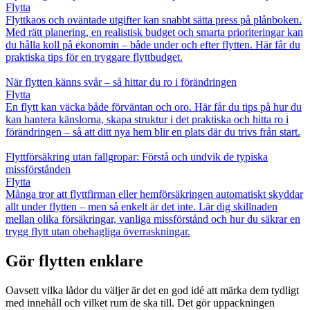
Flytta
Flyttkaos och oväntade utgifter kan snabbt sätta press på plånboken.
Med rätt planering, en realistisk budget och smarta prioriteringar kan
du hålla koll på ekonomin – både under och efter flytten. Här får du
praktiska tips för en tryggare flyttbudget.
När flytten känns svår – så hittar du ro i förändringen
Flytta
En flytt kan väcka både förväntan och oro. Här får du tips på hur du
kan hantera känslorna, skapa struktur i det praktiska och hitta ro i
förändringen – så att ditt nya hem blir en plats där du trivs från start.
Flyttförsäkring utan fallgropar: Förstå och undvik de typiska
missförstånden
Flytta
Många tror att flyttfirman eller hemförsäkringen automatiskt skyddar
allt under flytten – men så enkelt är det inte. Lär dig skillnaden
mellan olika försäkringar, vanliga missförstånd och hur du säkrar en
trygg flytt utan obehagliga överraskningar.
Gör flytten enklare
Oavsett vilka lådor du väljer är det en god idé att märka dem tydligt
med innehåll och vilket rum de ska till. Det gör uppackningen