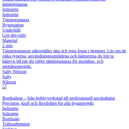
tätningsmassa
Industrin
Industrin
Tätningsmassa
Byggnation
Underhåll
Gör-det-själv
Material
2 min
Tätningsmassor säkerställer täta och rena fogar i hemmet. Läs om de
olika typerna, användningsområdena och faktorerna du bör ta
hänsyn till när du väljer tätningsmassa för inomhus- och
utomhusprojekt.
Sally Nilsson
Sally
Nilsson
Bordssågar – från hobbyverkstad till professionell användning
Precision, kraft och flexibilitet för alla byggprojekt
Industrin
Industrin
Bordssåg
Träbearbetning