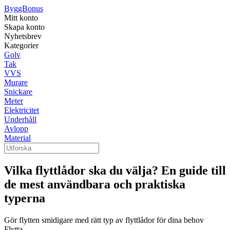
ByggBonus
Mitt konto
Skapa konto
Nyhetsbrev
Kategorier
Golv
Tak
VVS
Murare
Snickare
Meter
Elektricitet
Underhåll
Avlopp
Material
Vilka flyttlådor ska du välja? En guide till
de mest användbara och praktiska
typerna
Gör flytten smidigare med rätt typ av flyttlådor för dina behov
Flytta