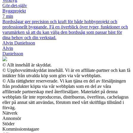
Verktyg
Gör-det-själv
Byggprojekt
7 min
Bordssågar ger precision och kraft för både hobbyprojekt och
professionellt byggande. Få en överblick över typer, funktioner och
varumärken så att du kan välja den bordssåg som passar bäst för
dina behov och din verkstad.
Alvin Danielsson
Alvin
Danielsson
© Allt innehåll är skyddat.
© Upphovsrättsskyddat innehåll. Vi är en affiliate-partner och kan få
intäkter från utvalda köp som görs via vår webbplats.
© Alla rättigheter reserverade. Vi kan tjäna en del av försäljningen
från produkter köpta via vår webbplats som en del av våra
affilierade partnerskap med återförsäljare. Materialet på denna
webbplats får inte reproduceras, distribueras, överföras, cachelagras
eller på annat sätt användas, förutom med vårt skriftliga tillstånd i
förväg.
Nätverk
Annonsör
Stöder
Kommissionstagare