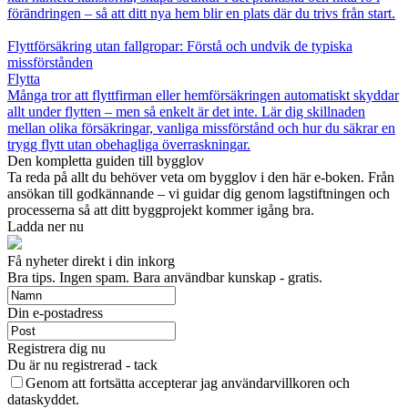
förändringen – så att ditt nya hem blir en plats där du trivs från start.
Flyttförsäkring utan fallgropar: Förstå och undvik de typiska
missförstånden
Flytta
Många tror att flyttfirman eller hemförsäkringen automatiskt skyddar
allt under flytten – men så enkelt är det inte. Lär dig skillnaden
mellan olika försäkringar, vanliga missförstånd och hur du säkrar en
trygg flytt utan obehagliga överraskningar.
Den kompletta guiden till bygglov
Ta reda på allt du behöver veta om bygglov i den här e-boken. Från
ansökan till godkännande – vi guidar dig genom lagstiftningen och
processerna så att ditt byggprojekt kommer igång bra.
Ladda ner nu
Få nyheter direkt i din inkorg
Bra tips. Ingen spam. Bara användbar kunskap - gratis.
Din e-postadress
Registrera dig nu
Du är nu registrerad - tack
Genom att fortsätta accepterar jag användarvillkoren och
dataskyddet.