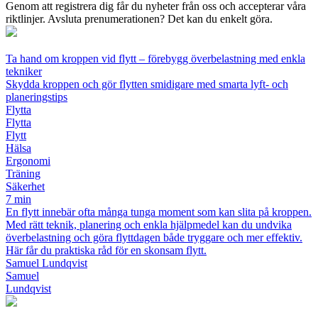
Genom att registrera dig får du nyheter från oss och accepterar våra
riktlinjer. Avsluta prenumerationen? Det kan du enkelt göra.
Ta hand om kroppen vid flytt – förebygg överbelastning med enkla
tekniker
Skydda kroppen och gör flytten smidigare med smarta lyft- och
planeringstips
Flytta
Flytta
Flytt
Hälsa
Ergonomi
Träning
Säkerhet
7 min
En flytt innebär ofta många tunga moment som kan slita på kroppen.
Med rätt teknik, planering och enkla hjälpmedel kan du undvika
överbelastning och göra flyttdagen både tryggare och mer effektiv.
Här får du praktiska råd för en skonsam flytt.
Samuel Lundqvist
Samuel
Lundqvist