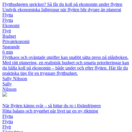
Flyttbudgeten spricker? Så får du koll på ekonomin under flytten
Undvik ekonomiska fallgropar när flytten blir dyrare än planerat
Flytta
Flytta
Ekonomi
Flytt
Budget
Privatekonomi
Sparande
6 min
Flyttkaos och oväntade utgifter kan snabbt sätta press på plånboken.
Med rätt planering, en realistisk budget och smarta prioriteringar kan
du hålla koll på ekonomin – både under och efter flytten. Här får du
praktiska tips för en tryggare flyttbudget.
Sally Nilsson
Sally
Nilsson
När flytten känns svår – så hittar du ro i förändringen
Hitta balans och trygghet när livet tar en ny riktning
Flytta
Flytta
Flytt