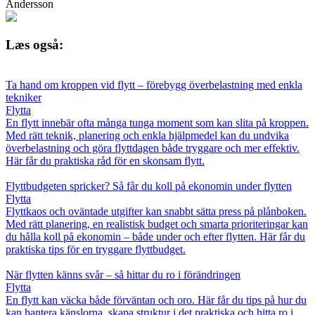
Andersson
Læs også:
Ta hand om kroppen vid flytt – förebygg överbelastning med enkla
tekniker
Flytta
En flytt innebär ofta många tunga moment som kan slita på kroppen.
Med rätt teknik, planering och enkla hjälpmedel kan du undvika
överbelastning och göra flyttdagen både tryggare och mer effektiv.
Här får du praktiska råd för en skonsam flytt.
Flyttbudgeten spricker? Så får du koll på ekonomin under flytten
Flytta
Flyttkaos och oväntade utgifter kan snabbt sätta press på plånboken.
Med rätt planering, en realistisk budget och smarta prioriteringar kan
du hålla koll på ekonomin – både under och efter flytten. Här får du
praktiska tips för en tryggare flyttbudget.
När flytten känns svår – så hittar du ro i förändringen
Flytta
En flytt kan väcka både förväntan och oro. Här får du tips på hur du
kan hantera känslorna, skapa struktur i det praktiska och hitta ro i