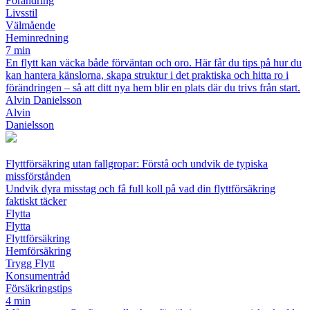
Förändring
Livsstil
Välmående
Heminredning
7 min
En flytt kan väcka både förväntan och oro. Här får du tips på hur du
kan hantera känslorna, skapa struktur i det praktiska och hitta ro i
förändringen – så att ditt nya hem blir en plats där du trivs från start.
Alvin Danielsson
Alvin
Danielsson
Flyttförsäkring utan fallgropar: Förstå och undvik de typiska
missförstånden
Undvik dyra misstag och få full koll på vad din flyttförsäkring
faktiskt täcker
Flytta
Flytta
Flyttförsäkring
Hemförsäkring
Trygg Flytt
Konsumentråd
Försäkringstips
4 min