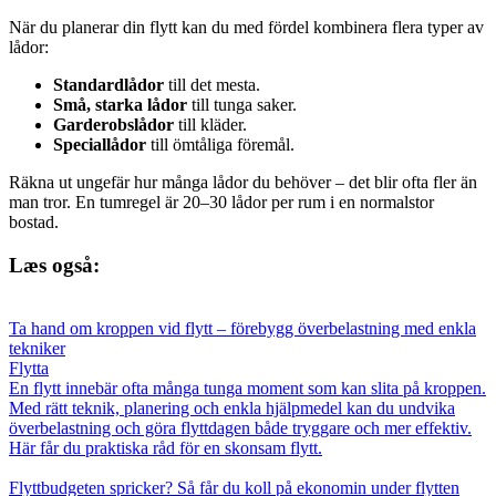
När du planerar din flytt kan du med fördel kombinera flera typer av
lådor:
Standardlådor
till det mesta.
Små, starka lådor
till tunga saker.
Garderobslådor
till kläder.
Speciallådor
till ömtåliga föremål.
Räkna ut ungefär hur många lådor du behöver – det blir ofta fler än
man tror. En tumregel är 20–30 lådor per rum i en normalstor
bostad.
Læs også:
Ta hand om kroppen vid flytt – förebygg överbelastning med enkla
tekniker
Flytta
En flytt innebär ofta många tunga moment som kan slita på kroppen.
Med rätt teknik, planering och enkla hjälpmedel kan du undvika
överbelastning och göra flyttdagen både tryggare och mer effektiv.
Här får du praktiska råd för en skonsam flytt.
Flyttbudgeten spricker? Så får du koll på ekonomin under flytten