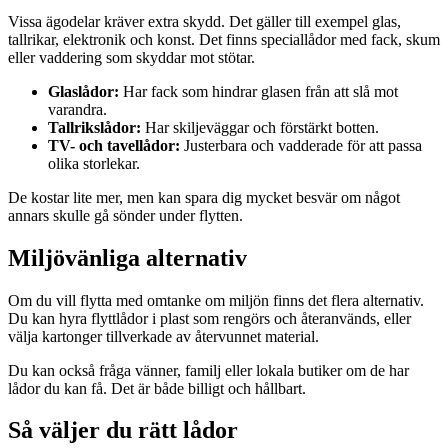
Vissa ägodelar kräver extra skydd. Det gäller till exempel glas,
tallrikar, elektronik och konst. Det finns speciallådor med fack, skum
eller vaddering som skyddar mot stötar.
Glaslådor:
Har fack som hindrar glasen från att slå mot
varandra.
Tallrikslådor:
Har skiljeväggar och förstärkt botten.
TV- och tavellådor:
Justerbara och vadderade för att passa
olika storlekar.
De kostar lite mer, men kan spara dig mycket besvär om något
annars skulle gå sönder under flytten.
Miljövänliga alternativ
Om du vill flytta med omtanke om miljön finns det flera alternativ.
Du kan hyra flyttlådor i plast som rengörs och återanvänds, eller
välja kartonger tillverkade av återvunnet material.
Du kan också fråga vänner, familj eller lokala butiker om de har
lådor du kan få. Det är både billigt och hållbart.
Så väljer du rätt lådor