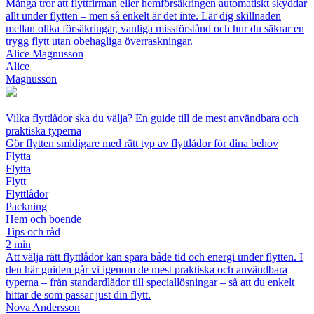
Många tror att flyttfirman eller hemförsäkringen automatiskt skyddar
allt under flytten – men så enkelt är det inte. Lär dig skillnaden
mellan olika försäkringar, vanliga missförstånd och hur du säkrar en
trygg flytt utan obehagliga överraskningar.
Alice Magnusson
Alice
Magnusson
Vilka flyttlådor ska du välja? En guide till de mest användbara och
praktiska typerna
Gör flytten smidigare med rätt typ av flyttlådor för dina behov
Flytta
Flytta
Flytt
Flyttlådor
Packning
Hem och boende
Tips och råd
2 min
Att välja rätt flyttlådor kan spara både tid och energi under flytten. I
den här guiden går vi igenom de mest praktiska och användbara
typerna – från standardlådor till speciallösningar – så att du enkelt
hittar de som passar just din flytt.
Nova Andersson