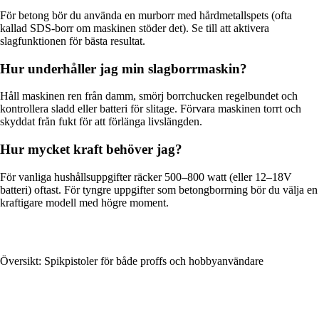
För betong bör du använda en murborr med hårdmetallspets (ofta
kallad SDS-borr om maskinen stöder det). Se till att aktivera
slagfunktionen för bästa resultat.
Hur underhåller jag min slagborrmaskin?
Håll maskinen ren från damm, smörj borrchucken regelbundet och
kontrollera sladd eller batteri för slitage. Förvara maskinen torrt och
skyddat från fukt för att förlänga livslängden.
Hur mycket kraft behöver jag?
För vanliga hushållsuppgifter räcker 500–800 watt (eller 12–18V
batteri) oftast. För tyngre uppgifter som betongborrning bör du välja en
kraftigare modell med högre moment.
Översikt: Spikpistoler för både proffs och hobbyanvändare