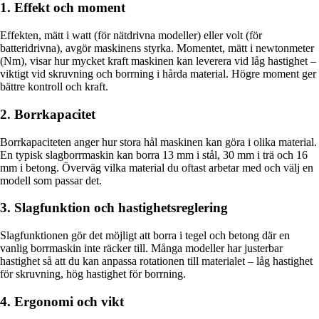
1. Effekt och moment
Effekten, mätt i watt (för nätdrivna modeller) eller volt (för
batteridrivna), avgör maskinens styrka. Momentet, mätt i newtonmeter
(Nm), visar hur mycket kraft maskinen kan leverera vid låg hastighet –
viktigt vid skruvning och borrning i hårda material. Högre moment ger
bättre kontroll och kraft.
2. Borrkapacitet
Borrkapaciteten anger hur stora hål maskinen kan göra i olika material.
En typisk slagborrmaskin kan borra 13 mm i stål, 30 mm i trä och 16
mm i betong. Överväg vilka material du oftast arbetar med och välj en
modell som passar det.
3. Slagfunktion och hastighetsreglering
Slagfunktionen gör det möjligt att borra i tegel och betong där en
vanlig borrmaskin inte räcker till. Många modeller har justerbar
hastighet så att du kan anpassa rotationen till materialet – låg hastighet
för skruvning, hög hastighet för borrning.
4. Ergonomi och vikt