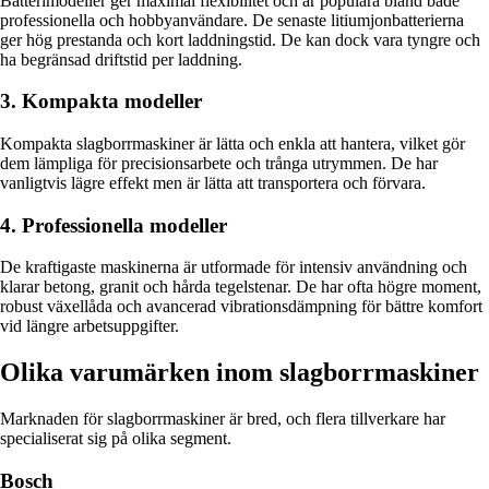
Batterimodeller ger maximal flexibilitet och är populära bland både
professionella och hobbyanvändare. De senaste litiumjonbatterierna
ger hög prestanda och kort laddningstid. De kan dock vara tyngre och
ha begränsad driftstid per laddning.
3. Kompakta modeller
Kompakta slagborrmaskiner är lätta och enkla att hantera, vilket gör
dem lämpliga för precisionsarbete och trånga utrymmen. De har
vanligtvis lägre effekt men är lätta att transportera och förvara.
4. Professionella modeller
De kraftigaste maskinerna är utformade för intensiv användning och
klarar betong, granit och hårda tegelstenar. De har ofta högre moment,
robust växellåda och avancerad vibrationsdämpning för bättre komfort
vid längre arbetsuppgifter.
Olika varumärken inom slagborrmaskiner
Marknaden för slagborrmaskiner är bred, och flera tillverkare har
specialiserat sig på olika segment.
Bosch