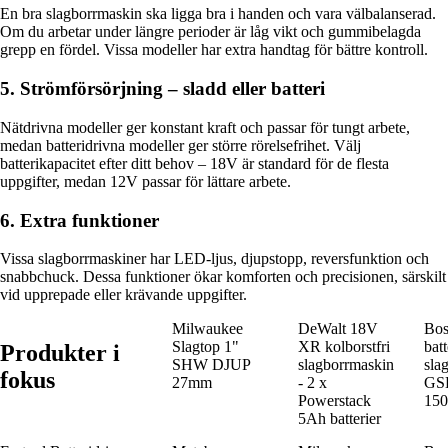
En bra slagborrmaskin ska ligga bra i handen och vara välbalanserad.
Om du arbetar under längre perioder är låg vikt och gummibelagda
grepp en fördel. Vissa modeller har extra handtag för bättre kontroll.
5. Strömförsörjning – sladd eller batteri
Nätdrivna modeller ger konstant kraft och passar för tungt arbete,
medan batteridrivna modeller ger större rörelsefrihet. Välj
batterikapacitet efter ditt behov – 18V är standard för de flesta
uppgifter, medan 12V passar för lättare arbete.
6. Extra funktioner
Vissa slagborrmaskiner har LED-ljus, djupstopp, reversfunktion och
snabbchuck. Dessa funktioner ökar komforten och precisionen, särskilt
vid upprepade eller krävande uppgifter.
Milwaukee
DeWalt 18V
Bos
Slagtop 1"
XR kolborstfri
bat
Produkter i
SHW DJUP
slagborrmaskin
sla
fokus
27mm
- 2 x
GS
Powerstack
150
5Ah batterier