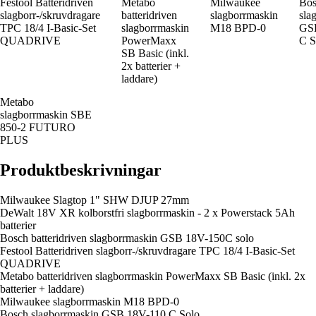
Festool Batteridriven
Metabo
Milwaukee
Bos
slagborr-/skruvdragare
batteridriven
slagborrmaskin
sla
TPC 18/4 I-Basic-Set
slagborrmaskin
M18 BPD-0
GS
QUADRIVE
PowerMaxx
C S
SB Basic (inkl.
2x batterier +
laddare)
Metabo
slagborrmaskin SBE
850-2 FUTURO
PLUS
Produktbeskrivningar
Milwaukee Slagtop 1" SHW DJUP 27mm
DeWalt 18V XR kolborstfri slagborrmaskin - 2 x Powerstack 5Ah
batterier
Bosch batteridriven slagborrmaskin GSB 18V-150C solo
Festool Batteridriven slagborr-/skruvdragare TPC 18/4 I-Basic-Set
QUADRIVE
Metabo batteridriven slagborrmaskin PowerMaxx SB Basic (inkl. 2x
batterier + laddare)
Milwaukee slagborrmaskin M18 BPD-0
Bosch slagborrmaskin GSB 18V-110 C Solo