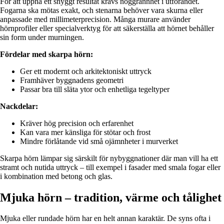
För att uppnå ett snyggt resultat krävs noggrannhet i utförandet.
Fogarna ska mötas exakt, och stenarna behöver vara skurna eller
anpassade med millimeterprecision. Många murare använder
hörnprofiler eller specialverktyg för att säkerställa att hörnet behåller
sin form under murningen.
Fördelar med skarpa hörn:
Ger ett modernt och arkitektoniskt uttryck
Framhäver byggnadens geometri
Passar bra till släta ytor och enhetliga tegeltyper
Nackdelar:
Kräver hög precision och erfarenhet
Kan vara mer känsliga för stötar och frost
Mindre förlåtande vid små ojämnheter i murverket
Skarpa hörn lämpar sig särskilt för nybyggnationer där man vill ha ett
stramt och nutida uttryck – till exempel i fasader med smala fogar eller
i kombination med betong och glas.
Mjuka hörn – tradition, värme och tålighet
Mjuka eller rundade hörn har en helt annan karaktär. De syns ofta i