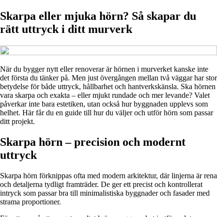
Skarpa eller mjuka hörn? Så skapar du
rätt uttryck i ditt murverk
När du bygger nytt eller renoverar är hörnen i murverket kanske inte
det första du tänker på. Men just övergången mellan två väggar har stor
betydelse för både uttryck, hållbarhet och hantverkskänsla. Ska hörnen
vara skarpa och exakta – eller mjukt rundade och mer levande? Valet
påverkar inte bara estetiken, utan också hur byggnaden upplevs som
helhet. Här får du en guide till hur du väljer och utför hörn som passar
ditt projekt.
Skarpa hörn – precision och modernt
uttryck
Skarpa hörn förknippas ofta med modern arkitektur, där linjerna är rena
och detaljerna tydligt framträder. De ger ett precist och kontrollerat
intryck som passar bra till minimalistiska byggnader och fasader med
strama proportioner.