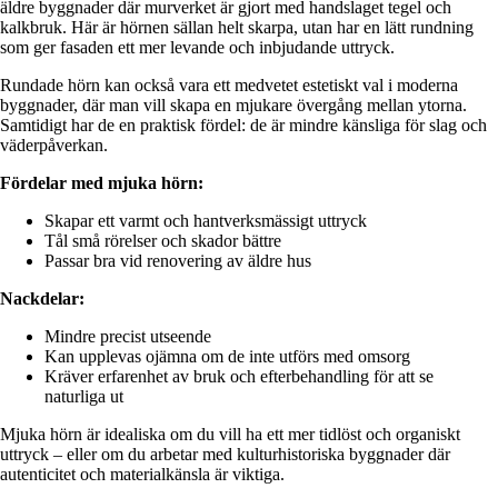
äldre byggnader där murverket är gjort med handslaget tegel och
kalkbruk. Här är hörnen sällan helt skarpa, utan har en lätt rundning
som ger fasaden ett mer levande och inbjudande uttryck.
Rundade hörn kan också vara ett medvetet estetiskt val i moderna
byggnader, där man vill skapa en mjukare övergång mellan ytorna.
Samtidigt har de en praktisk fördel: de är mindre känsliga för slag och
väderpåverkan.
Fördelar med mjuka hörn:
Skapar ett varmt och hantverksmässigt uttryck
Tål små rörelser och skador bättre
Passar bra vid renovering av äldre hus
Nackdelar:
Mindre precist utseende
Kan upplevas ojämna om de inte utförs med omsorg
Kräver erfarenhet av bruk och efterbehandling för att se
naturliga ut
Mjuka hörn är idealiska om du vill ha ett mer tidlöst och organiskt
uttryck – eller om du arbetar med kulturhistoriska byggnader där
autenticitet och materialkänsla är viktiga.