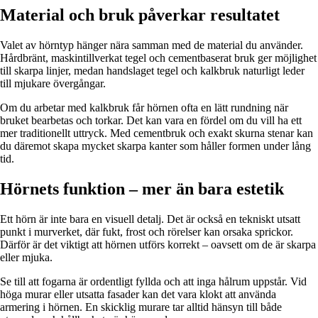
Material och bruk påverkar resultatet
Valet av hörntyp hänger nära samman med de material du använder.
Hårdbränt, maskintillverkat tegel och cementbaserat bruk ger möjlighet
till skarpa linjer, medan handslaget tegel och kalkbruk naturligt leder
till mjukare övergångar.
Om du arbetar med kalkbruk får hörnen ofta en lätt rundning när
bruket bearbetas och torkar. Det kan vara en fördel om du vill ha ett
mer traditionellt uttryck. Med cementbruk och exakt skurna stenar kan
du däremot skapa mycket skarpa kanter som håller formen under lång
tid.
Hörnets funktion – mer än bara estetik
Ett hörn är inte bara en visuell detalj. Det är också en tekniskt utsatt
punkt i murverket, där fukt, frost och rörelser kan orsaka sprickor.
Därför är det viktigt att hörnen utförs korrekt – oavsett om de är skarpa
eller mjuka.
Se till att fogarna är ordentligt fyllda och att inga hålrum uppstår. Vid
höga murar eller utsatta fasader kan det vara klokt att använda
armering i hörnen. En skicklig murare tar alltid hänsyn till både