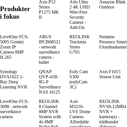
Axis P12
Arlo Ultra
Amazon Blink
Series
2 4K UHD
Outdoor
Produkter
P1275 MK
Wire-Free
i fokus
II
Security
Camera -
Add-On
LevelOne FCS-
ABUS
REOLINK
Netatmo
5095 Gemini
IPCB68521
Trackmix
Presence Smart
Zoom IP
- network
Series
Utomhuskamer
Camera 8MP
surveillance
G765
H.265
camera -
bullet
Synology
QNAP
Eufy Cam
Axis F1015
DVA1622 2-
QVP-41B-
S300
Sensor Unit
Bay Deep
8G-P
(eufyCam
Learning NVR
Surveillance
3C)
NAS J4125
LevelOne FCS-
REOLINK
Axis
REOLINK
3098 - network
8 Channel
M3216-
NVS8-12MB4 
surveillance
8MP NVR
LVE Dome
NVR +
camera
System with
Camera
kamera(s) -
4x 8MP
Affordable
trådbundet
Bullet PoE
surveillance
(Ethernet