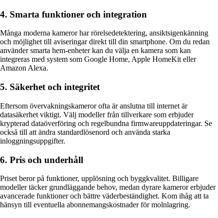
4. Smarta funktioner och integration
Många moderna kameror har rörelsedetektering, ansiktsigenkänning
och möjlighet till aviseringar direkt till din smartphone. Om du redan
använder smarta hem-enheter kan du välja en kamera som kan
integreras med system som Google Home, Apple HomeKit eller
Amazon Alexa.
5. Säkerhet och integritet
Eftersom övervakningskameror ofta är anslutna till internet är
datasäkerhet viktigt. Välj modeller från tillverkare som erbjuder
krypterad dataöverföring och regelbundna firmwareuppdateringar. Se
också till att ändra standardlösenord och använda starka
inloggningsuppgifter.
6. Pris och underhåll
Priset beror på funktioner, upplösning och byggkvalitet. Billigare
modeller täcker grundläggande behov, medan dyrare kameror erbjuder
avancerade funktioner och bättre väderbeständighet. Kom ihåg att ta
hänsyn till eventuella abonnemangskostnader för molnlagring.