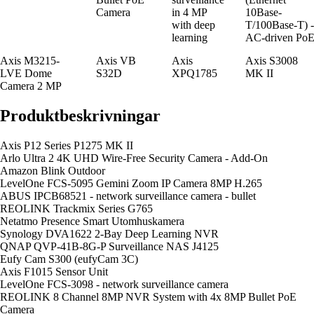
Camera
in 4 MP
10Base-
with deep
T/100Base-T) -
learning
AC-driven Po
Axis M3215-
Axis VB
Axis
Axis S3008
LVE Dome
S32D
XPQ1785
MK II
Camera 2 MP
Produktbeskrivningar
Axis P12 Series P1275 MK II
Arlo Ultra 2 4K UHD Wire-Free Security Camera - Add-On
Amazon Blink Outdoor
LevelOne FCS-5095 Gemini Zoom IP Camera 8MP H.265
ABUS IPCB68521 - network surveillance camera - bullet
REOLINK Trackmix Series G765
Netatmo Presence Smart Utomhuskamera
Synology DVA1622 2-Bay Deep Learning NVR
QNAP QVP-41B-8G-P Surveillance NAS J4125
Eufy Cam S300 (eufyCam 3C)
Axis F1015 Sensor Unit
LevelOne FCS-3098 - network surveillance camera
REOLINK 8 Channel 8MP NVR System with 4x 8MP Bullet PoE
Camera