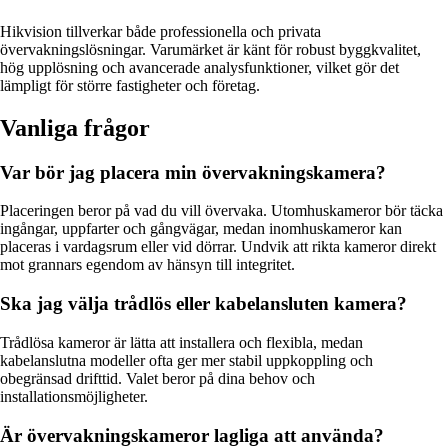
Hikvision tillverkar både professionella och privata
övervakningslösningar. Varumärket är känt för robust byggkvalitet,
hög upplösning och avancerade analysfunktioner, vilket gör det
lämpligt för större fastigheter och företag.
Vanliga frågor
Var bör jag placera min övervakningskamera?
Placeringen beror på vad du vill övervaka. Utomhuskameror bör täcka
ingångar, uppfarter och gångvägar, medan inomhuskameror kan
placeras i vardagsrum eller vid dörrar. Undvik att rikta kameror direkt
mot grannars egendom av hänsyn till integritet.
Ska jag välja trådlös eller kabelansluten kamera?
Trådlösa kameror är lätta att installera och flexibla, medan
kabelanslutna modeller ofta ger mer stabil uppkoppling och
obegränsad drifttid. Valet beror på dina behov och
installationsmöjligheter.
Är övervakningskameror lagliga att använda?