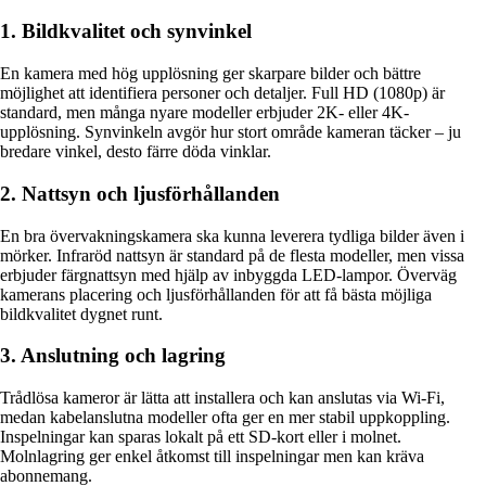
1. Bildkvalitet och synvinkel
En kamera med hög upplösning ger skarpare bilder och bättre
möjlighet att identifiera personer och detaljer. Full HD (1080p) är
standard, men många nyare modeller erbjuder 2K- eller 4K-
upplösning. Synvinkeln avgör hur stort område kameran täcker – ju
bredare vinkel, desto färre döda vinklar.
2. Nattsyn och ljusförhållanden
En bra övervakningskamera ska kunna leverera tydliga bilder även i
mörker. Infraröd nattsyn är standard på de flesta modeller, men vissa
erbjuder färgnattsyn med hjälp av inbyggda LED-lampor. Överväg
kamerans placering och ljusförhållanden för att få bästa möjliga
bildkvalitet dygnet runt.
3. Anslutning och lagring
Trådlösa kameror är lätta att installera och kan anslutas via Wi-Fi,
medan kabelanslutna modeller ofta ger en mer stabil uppkoppling.
Inspelningar kan sparas lokalt på ett SD-kort eller i molnet.
Molnlagring ger enkel åtkomst till inspelningar men kan kräva
abonnemang.