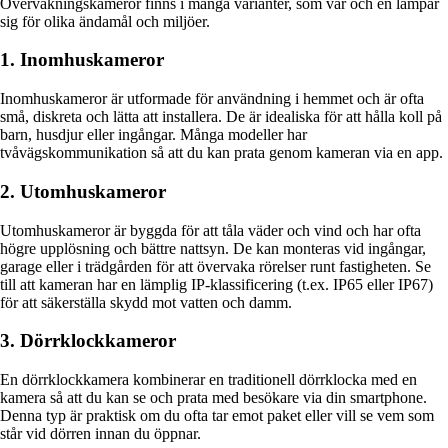
Övervakningskameror finns i många varianter, som var och en lämpar
sig för olika ändamål och miljöer.
1. Inomhuskameror
Inomhuskameror är utformade för användning i hemmet och är ofta
små, diskreta och lätta att installera. De är idealiska för att hålla koll på
barn, husdjur eller ingångar. Många modeller har
tvåvägskommunikation så att du kan prata genom kameran via en app.
2. Utomhuskameror
Utomhuskameror är byggda för att tåla väder och vind och har ofta
högre upplösning och bättre nattsyn. De kan monteras vid ingångar,
garage eller i trädgården för att övervaka rörelser runt fastigheten. Se
till att kameran har en lämplig IP-klassificering (t.ex. IP65 eller IP67)
för att säkerställa skydd mot vatten och damm.
3. Dörrklockkameror
En dörrklockkamera kombinerar en traditionell dörrklocka med en
kamera så att du kan se och prata med besökare via din smartphone.
Denna typ är praktisk om du ofta tar emot paket eller vill se vem som
står vid dörren innan du öppnar.