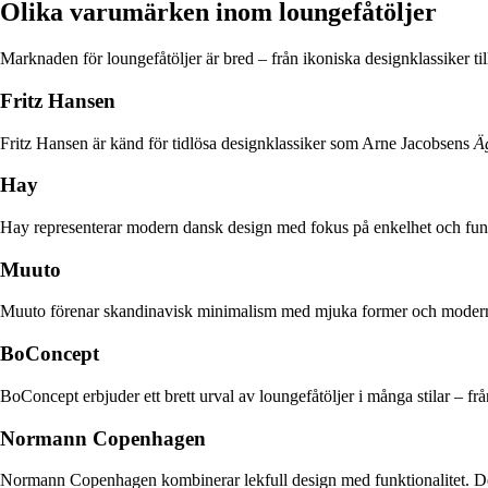
Olika varumärken inom loungefåtöljer
Marknaden för loungefåtöljer är bred – från ikoniska designklassiker t
Fritz Hansen
Fritz Hansen är känd för tidlösa designklassiker som Arne Jacobsens
Ä
Hay
Hay representerar modern dansk design med fokus på enkelhet och funkti
Muuto
Muuto förenar skandinavisk minimalism med mjuka former och moderna m
BoConcept
BoConcept erbjuder ett brett urval av loungefåtöljer i många stilar – frå
Normann Copenhagen
Normann Copenhagen kombinerar lekfull design med funktionalitet. Deras