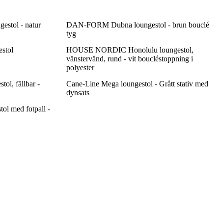
stol - natur
DAN-FORM Dubna loungestol - brun bouclé
tyg
stol
HOUSE NORDIC Honolulu loungestol,
vänstervänd, rund - vit boucléstoppning i
polyester
, fällbar -
Cane-Line Mega loungestol - Grått stativ med
dynsats
 med fotpall -