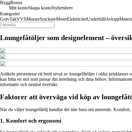
ByggBonus
Mitt konto
Skapa konto
Nyhetsbrev
Kategorier
Golv
Tak
VVS
Murare
Snickare
Meter
Elektricitet
Underhåll
Avlopp
Materi
Loungefåtöljer som designelement – översik
Artikeln presenterar ett brett urval av loungefåtöljer i olika prisklasser
kan hitta en stol som passar din inredning och dina behov. Informationen
informativ och neutral översikt.
Faktorer att överväga vid köp av loungefåtö
När du väljer loungefåtölj handlar det inte bara om utseende. Komfort, sto
1. Komfort och ergonomi