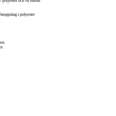
olyester och vit metall
toppning i polyester
een
rn