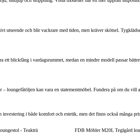
öjd, sittdjup och stoppning. Vissa modeller har en mer upprätt sittposit
sivt utseende och blir vackrare med tiden, men kräver skötsel. Tygkläds
ara ett blickfång i vardagsrummet, medan en mindre modell passar bättre 
r – loungefåtöljen kan vara en statementmöbel. Fundera på om du vill att
 en investering i både komfort och estetik, men det finns också många 
oungestol - Teakträ
FDB Möbler M20L Teglgård loun