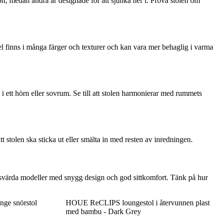
ion, medan andra är designade för att sjunka ner i. Prova stolen om
el finns i många färger och texturer och kan vara mer behaglig i varma
i ett hörn eller sovrum. Se till att stolen harmonierar med rummets
 stolen ska sticka ut eller smälta in med resten av inredningen.
prisvärda modeller med snygg design och god sittkomfort. Tänk på hur
ge snörstol
HOUE ReCLIPS loungestol i återvunnen plast
med bambu - Dark Grey