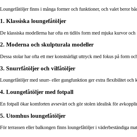
Loungefåtöljer finns i många former och funktioner, och valet beror b
1. Klassiska loungefåtöljer
De klassiska modellerna har ofta en tidlös form med mjuka kurvor och r
2. Moderna och skulpturala modeller
Dessa stolar har ofta ett mer konstnärligt uttryck med fokus på form och
3. Snurrfåtöljer och vilfåtöljer
Loungefåtöljer med snurr- eller gungfunktion ger extra flexibilitet och k
4. Loungefåtöljer med fotpall
En fotpall ökar komforten avsevärt och gör stolen idealisk för avkoppli
5. Utomhus loungefåtöljer
För terrassen eller balkongen finns loungefåtöljer i väderbeständiga 