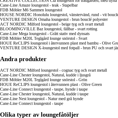
CREATIVE COLLECTION Cia loungestol för trädgården, med dyna - p
Cane-Line Amaze loungestol - teak - Stapelbar
FDB Möbler M6 Sammen loungestol
HOUSE NORDIC Honolulu loungestol, vänstervänd, rund - vit bouclés
VENTURE DESIGN Omaha loungestol - brun bouclé polyester
ACT NORDIC Milford loungestol - beige tyg och svart metall
BLOOMINGVILLE Baz loungestol, fällbar - svart rotting
Cane-Line Mega loungestol - Grått stativ med dynsats
FDB Möbler M20L Teglgård lounge snörstol - Svart
HOUE ReCLIPS loungestol i återvunnen plast med bambu - Olive Gr
VENTURE DESIGN X-loungestol med fotpall - brun PU och svart jä
Andra produkter
ACT NORDIC Milford loungestol - cognac tyg och svart metall
Cane-Line Chester loungestol, Natural, kudde i ljusgrå
FDB Möbler M20L Teglgård lounge snörstol - Grön
HOUE ReCLIPS loungestol i återvunnen plast - Olive Green
Cane-Line Connect loungestol - taupe, hynde i taupe
Cane-Line Chester loungestol, Natural, kudde i taupe
Cane-Line Nest loungestol - Natur med grå hynde
Cane-Line Connect loungestol - taupe
Olika typer av loungefåtöljer