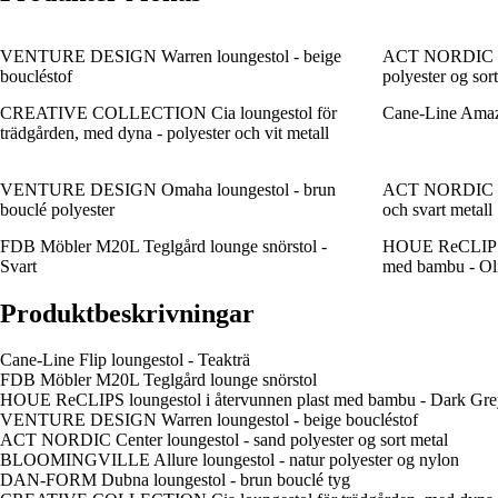
VENTURE DESIGN Warren loungestol - beige
ACT NORDIC Cen
boucléstof
polyester og sor
CREATIVE COLLECTION Cia loungestol för
Cane-Line Amaze
trädgården, med dyna - polyester och vit metall
VENTURE DESIGN Omaha loungestol - brun
ACT NORDIC Mil
bouclé polyester
och svart metall
FDB Möbler M20L Teglgård lounge snörstol -
HOUE ReCLIPS l
Svart
med bambu - Ol
Produktbeskrivningar
Cane-Line Flip loungestol - Teakträ
FDB Möbler M20L Teglgård lounge snörstol
HOUE ReCLIPS loungestol i återvunnen plast med bambu - Dark Gre
VENTURE DESIGN Warren loungestol - beige boucléstof
ACT NORDIC Center loungestol - sand polyester og sort metal
BLOOMINGVILLE Allure loungestol - natur polyester og nylon
DAN-FORM Dubna loungestol - brun bouclé tyg