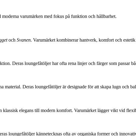
ill moderna varumärken med fokus på funktion och hållbarhet.
gget
och
Svanen
. Varumärket kombinerar hantverk, komfort och estetik 
on. Deras loungefåtöljer har ofta rena linjer och färger som passar bå
aterial. Deras loungefåtöljer är designade för att skapa lugn och bal
n klassisk elegans till modern komfort. Varumärket lägger vikt vid flexibi
 loungefåtöljer kännetecknas ofta av organiska former och innovativa ma