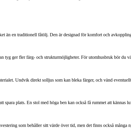
et än en traditionell fåtölj. Den är designad för komfort och avkoppling 
an tyg ger fler färg- och strukturmöjligheter. För utomhusbruk bör du vä
let. Undvik direkt solljus som kan bleka färger, och vänd eventuellt k
att spara plats. En stol med höga ben kan också få rummet att kännas luf
 investering som behåller sitt värde över tid, men det finns också många