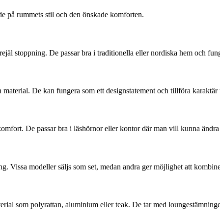
åde på rummets stil och den önskade komforten.
ejäl stoppning. De passar bra i traditionella eller nordiska hem och f
 material. De kan fungera som ett designstatement och tillföra karaktär t
omfort. De passar bra i läshörnor eller kontor där man vill kunna ändra s
ng. Vissa modeller säljs som set, medan andra ger möjlighet att kombine
material som polyrattan, aluminium eller teak. De tar med loungestämni