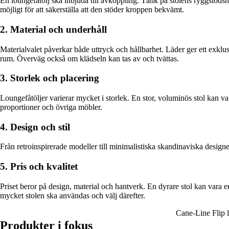
En loungefåtölj ska inbjuda till avkoppling. Tänk på stolens ryggstödsh
möjligt för att säkerställa att den stöder kroppen bekvämt.
2. Material och underhåll
Materialvalet påverkar både uttryck och hållbarhet. Läder ger ett exklu
rum. Överväg också om klädseln kan tas av och tvättas.
3. Storlek och placering
Loungefåtöljer varierar mycket i storlek. En stor, voluminös stol kan v
proportioner och övriga möbler.
4. Design och stil
Från retroinspirerade modeller till minimalistiska skandinaviska designe
5. Pris och kvalitet
Priset beror på design, material och hantverk. En dyrare stol kan vara
mycket stolen ska användas och välj därefter.
Cane-Line Flip l
Produkter i fokus