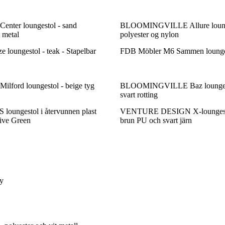
ter loungestol - sand
BLOOMINGVILLE Allure lounge
t metal
polyester og nylon
 loungestol - teak - Stapelbar
FDB Möbler M6 Sammen lounge
ford loungestol - beige tyg
BLOOMINGVILLE Baz loungestol
svart rotting
oungestol i återvunnen plast
VENTURE DESIGN X-loungestol
ive Green
brun PU och svart järn
y