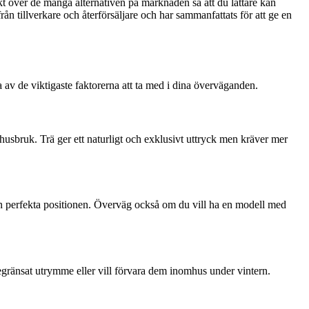
sikt över de många alternativen på marknaden så att du lättare kan
ån tillverkare och återförsäljare och har sammanfattats för att ge en
a av de viktigaste faktorerna att ta med i dina överväganden.
omhusbruk. Trä ger ett naturligt och exklusivt uttryck men kräver mer
den perfekta positionen. Överväg också om du vill ha en modell med
begränsat utrymme eller vill förvara dem inomhus under vintern.