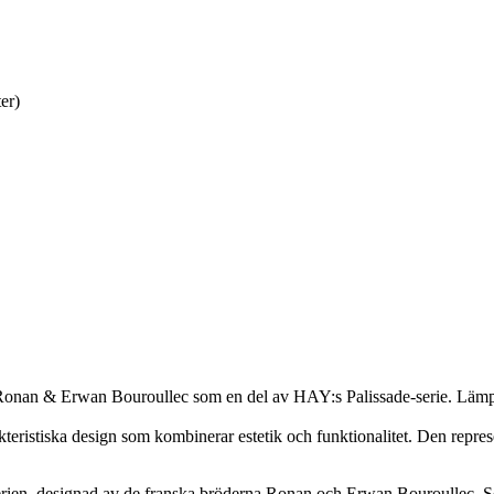
er)
 av Ronan & Erwan Bouroullec som en del av HAY:s Palissade-serie. Lämp
rakteristiska design som kombinerar estetik och funktionalitet. Den rep
ien, designad av de franska bröderna Ronan och Erwan Bouroullec. Ser