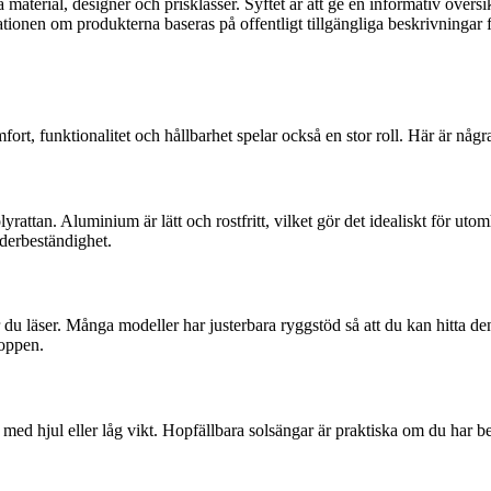
a material, designer och prisklasser. Syftet är att ge en informativ över
tionen om produkterna baseras på offentligt tillgängliga beskrivningar fr
ort, funktionalitet och hållbarhet spelar också en stor roll. Här är någr
yrattan. Aluminium är lätt och rostfritt, vilket gör det idealiskt för ut
äderbeständighet.
r du läser. Många modeller har justerbara ryggstöd så att du kan hitta 
roppen.
l med hjul eller låg vikt. Hopfällbara solsängar är praktiska om du har 