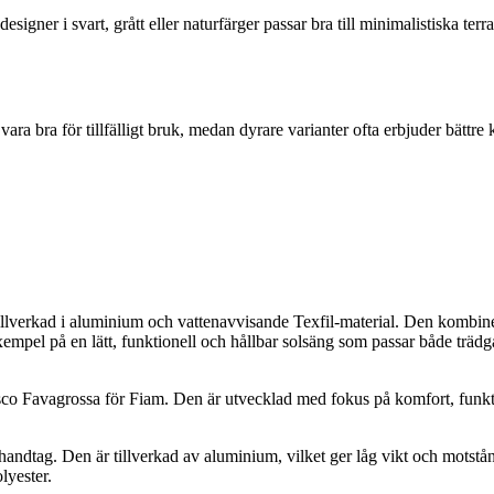
signer i svart, grått eller naturfärger passar bra till minimalistiska te
 vara bra för tillfälligt bruk, medan dyrare varianter ofta erbjuder bät
lverkad i aluminium och vattenavvisande Texfil-material. Den kombinerar 
empel på en lätt, funktionell och hållbar solsäng som passar både trädg
o Favagrossa för Fiam. Den är utvecklad med fokus på komfort, funktion
 handtag. Den är tillverkad av aluminium, vilket ger låg vikt och motstå
lyester.