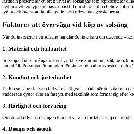
Artikeln presenterar ett brett urval av solsängar som representerar olik
bedöma vilken typ som passar bäst till din stil och dina behov. Informa
tydlig och överskådlig bild av de mest relevanta egenskaperna.
Faktorer att överväga vid köp av solsäng
När du investerar i en solsäng handlar det inte bara om utseende – komf
1. Material och hållbarhet
Solsängar finns i många material, inklusive aluminium, stål, trä och pol
underhåll. Polyrattan är populärt för sin kombination av estetik och v
2. Komfort och justerbarhet
En bra solsäng ska vara bekväm att ligga i – både när du solar och nä
vadderade dynor eller en fast yta med textilnät som formar sig efter k
3. Rörlighet och förvaring
Om du ofta flyttar solsängen kan det vara en fördel att välja en model
4. Design och estetik