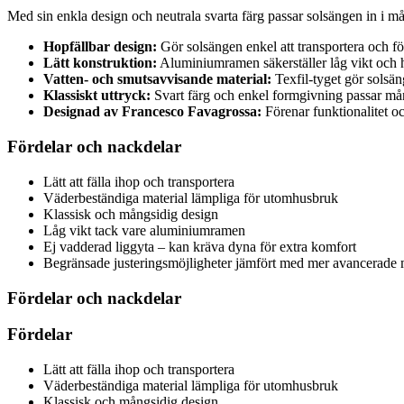
Med sin enkla design och neutrala svarta färg passar solsängen in i m
Hopfällbar design:
Gör solsängen enkel att transportera och fö
Lätt konstruktion:
Aluminiumramen säkerställer låg vikt och h
Vatten- och smutsavvisande material:
Texfil-tyget gör solsä
Klassiskt uttryck:
Svart färg och enkel formgivning passar må
Designad av Francesco Favagrossa:
Förenar funktionalitet och
Fördelar och nackdelar
Lätt att fälla ihop och transportera
Väderbeständiga material lämpliga för utomhusbruk
Klassisk och mångsidig design
Låg vikt tack vare aluminiumramen
Ej vadderad liggyta – kan kräva dyna för extra komfort
Begränsade justeringsmöjligheter jämfört med mer avancerade 
Fördelar och nackdelar
Fördelar
Lätt att fälla ihop och transportera
Väderbeständiga material lämpliga för utomhusbruk
Klassisk och mångsidig design