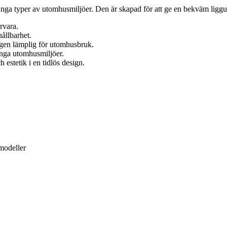
ånga typer av utomhusmiljöer. Den är skapad för att ge en bekväm liggup
rvara.
ållbarhet.
ngen lämplig för utomhusbruk.
nga utomhusmiljöer.
 estetik i en tidlös design.
modeller