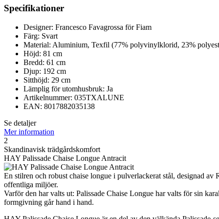
Specifikationer
Designer: Francesco Favagrossa för Fiam
Färg: Svart
Material: Aluminium, Texfil (77% polyvinylklorid, 23% polyest
Höjd: 81 cm
Bredd: 61 cm
Djup: 192 cm
Sitthöjd: 29 cm
Lämplig för utomhusbruk: Ja
Artikelnummer: 035TXALUNE
EAN: 8017882035138
Se detaljer
Mer information
2
Skandinavisk trädgårdskomfort
HAY Palissade Chaise Longue Antracit
En stilren och robust chaise longue i pulverlackerat stål, designad
offentliga miljöer.
Varför den har valts ut: Palissade Chaise Longue har valts för sin ka
formgivning går hand i hand.
HAY Palissade Chaise Longue är en del av den välkända Palissade-ser