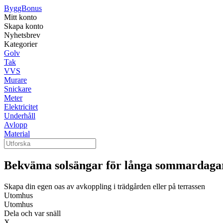
ByggBonus
Mitt konto
Skapa konto
Nyhetsbrev
Kategorier
Golv
Tak
VVS
Murare
Snickare
Meter
Elektricitet
Underhåll
Avlopp
Material
Bekväma solsängar för långa sommardaga
Skapa din egen oas av avkoppling i trädgården eller på terrassen
Utomhus
Utomhus
Dela och var snäll
X