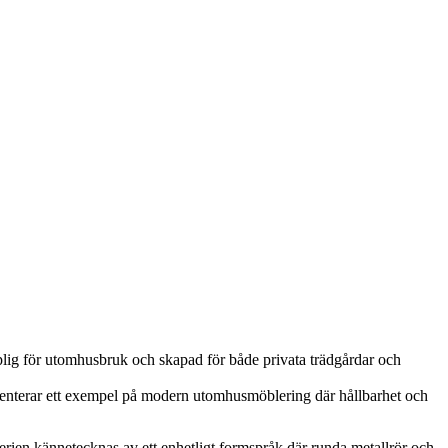
lig för utomhusbruk och skapad för både privata trädgårdar och
resenterar ett exempel på modern utomhusmöblering där hållbarhet och
ien kännetecknas av ett enhetligt formspråk där runda metallrör och