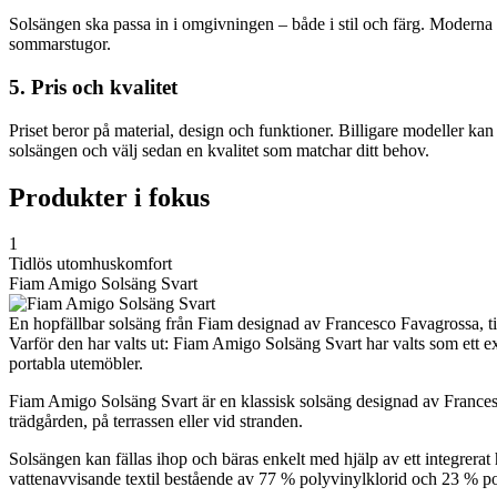
Solsängen ska passa in i omgivningen – både i stil och färg. Moderna de
sommarstugor.
5. Pris och kvalitet
Priset beror på material, design och funktioner. Billigare modeller kan
solsängen och välj sedan en kvalitet som matchar ditt behov.
Produkter i fokus
1
Tidlös utomhuskomfort
Fiam Amigo Solsäng Svart
En hopfällbar solsäng från Fiam designad av Francesco Favagrossa, til
Varför den har valts ut: Fiam Amigo Solsäng Svart har valts som ett ex
portabla utemöbler.
Fiam Amigo Solsäng Svart är en klassisk solsäng designad av Francesc
trädgården, på terrassen eller vid stranden.
Solsängen kan fällas ihop och bäras enkelt med hjälp av ett integrerat
vattenavvisande textil bestående av 77 % polyvinylklorid och 23 % po